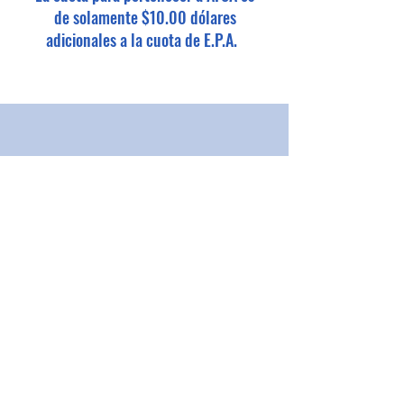
de solamente $10.00 dólares
adicionales a la cuota de E.P.A.
Educadores Puertorriqueños en
Acción, E.P.A. se ha caracterizado por
brindar servicios de excelencia a
todos nuestros socios. E.P.A. es la
única organización que acepta como
socio a empleados docentes,
empleados no docentes, empleados
docentes administrativos y además a