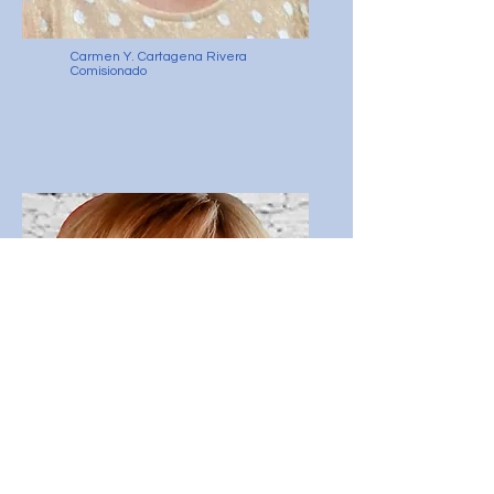
Carmen Y. Cartagena Rivera
Comisionado
Olga L. Carmona Díaz