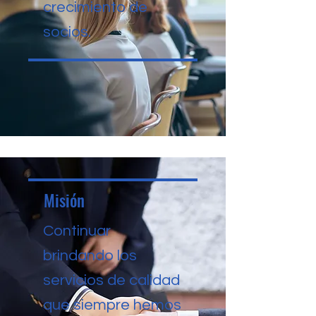
crecimiento de
socios.
Misión
Continuar
brindando los
servicios de calidad
que siempre hemos